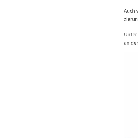
Auch w
zie­ru
Unter 
an den