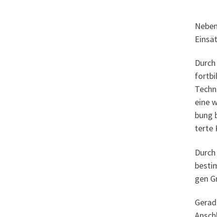
Neben 
Ein­sä
Durch 
fort­b
Tech­n
eine w
bung b
ter­te
Durch 
bestim
gen Gr
Gera­d
Anschl