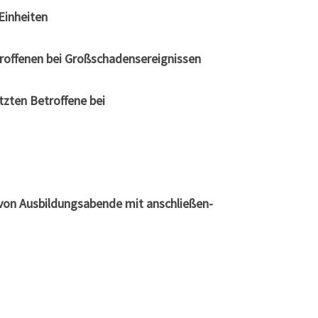
Einheiten
etrof­fe­nen bei Großschadensereignissen
­ten Betrof­fe­ne bei
 von Aus­bil­dungs­aben­de mit anschlie­ßen­