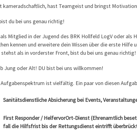
t kame­rad­schaft­lich, hast Team­geist und bringst Moti­va­ti­o
ist du bei uns genau richtig!
 als Mit­glied in der Jugend des BRK Holl­feld LogV oder als Hel­
hen ken­nen und erwei­te­re dein Wis­sen über die ers­te Hil­fe
stehst als in vor­ders­ter Front, bist du bei uns genau richtig!
ob Jung oder Alt! DU bist bei uns willkommen!
Auf­ga­ben­spek­trum ist viel­fäl­tig. Ein paar von die­sen Auf­ga­
Sani­täts­dienst­li­che Absi­che­rung bei Events, Ver­an­stal­tun­g
First Respon­der / H
elfer
v
or
O
rt
-Dienst (Ehren­amt­lich beset
fall die Hilfs­frist bis der Ret­tungs­dienst ein­trifft überbrück