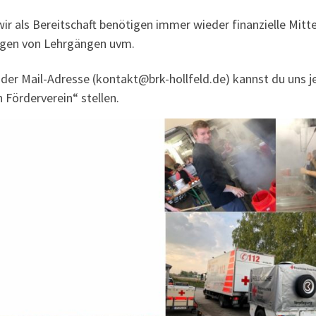
ir als Bereit­schaft benö­ti­gen immer wie­der finan­zi­el­le Mit­t
n­gen von Lehr­gän­gen uvm.
der Mail-Adres­se (
kontakt@brk-hollfeld.de
) kannst du uns j
 För­der­ver­ein“ stellen.