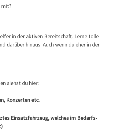
n mit?
fer in der akti­ven Bereit­schaft. Ler­ne tol­le
 und dar­über hin­aus. Auch wenn du eher in der
ben siehst du hier:
en, Kon­zer­ten etc.
z­tes Ein­satz­fahr­zeug, wel­ches im Bedarfs­
t)