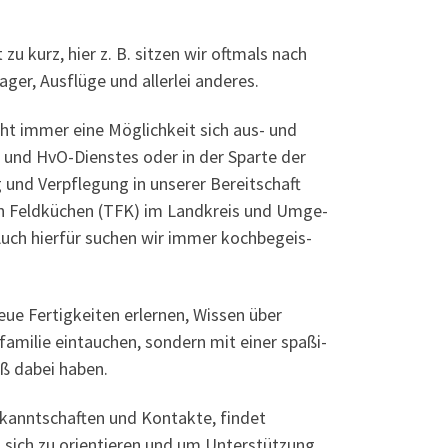
u kurz, hier z. B. sit­zen wir oft­mals nach
ger, Aus­flü­ge und aller­lei anderes.
ht immer eine Mög­lich­keit sich aus- und
ts- und HvO-Diens­tes oder in der Spar­te der
 und Ver­pfle­gung in unse­rer Bereit­schaft
schen Feld­kü­chen (TFK) im Land­kreis und Umge­
 Auch hier­für suchen wir immer koch­be­geis­
 Fer­tig­kei­ten erler­nen, Wis­sen über
a­mi­lie ein­tau­chen, son­dern mit einer spa­ßi­
aß dabei haben.
annt­schaf­ten und Kon­tak­te, fin­det
ich zu ori­en­tie­ren und um Unter­stüt­zung