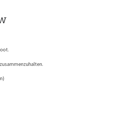
ew
Boot.
est zusammenzuhalten.
on)