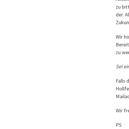
zu bit
der. A
Zukunf
Wir ho
Bereit
zu we
Sei ei
Falls 
Holl­f
Mail­a
Wir fr
PS