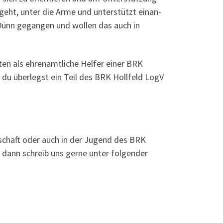
 geht, unter die Arme und unter­stützt ein­an­
 Dünn gegan­gen und wol­len das auch in
­ten als ehren­amt­li­che Hel­fer einer BRK
s du über­legst ein Teil des BRK Holl­feld LogV
eit­schaft oder auch in der Jugend des BRK
 dann schreib uns ger­ne unter fol­gen­der