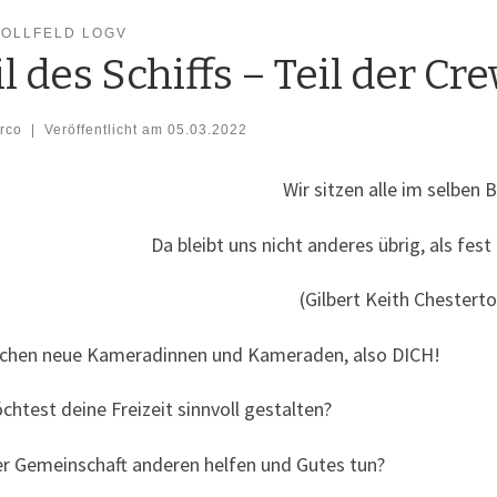
HOLLFELD LOGV
il des Schiffs – Teil der Cr
rco
|
Veröffentlicht am
05.03.2022
Wir sit­zen alle im sel­ben 
Da bleibt uns nicht ande­res übrig, als f
(Gil­bert Keith Chestert
chen neue Kame­ra­din­nen und Kame­ra­den, also DICH!
h­test dei­ne Frei­zeit sinn­voll gestalten?
er Gemein­schaft ande­ren hel­fen und Gutes tun?