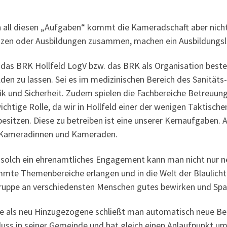
all die­sen „Auf­ga­ben“ kommt die Kame­rad­schaft aber nicht z
t­zen oder Aus­bil­dun­gen zusam­men, machen ein Aus­bil­dungs­la­
das BRK Holl­feld LogV bzw. das BRK als Orga­ni­sa­ti­on beste
il­den zu las­sen. Sei es im medi­zi­ni­schen Bereich des Sani­tä
ik und Sicher­heit. Zudem spie­len die Fach­be­rei­che Betreu­ung
ich­ti­ge Rol­le, da wir in Holl­feld einer der weni­gen Tak­ti­
esit­zen. Die­se zu betrei­ben ist eine unse­rer Kern­auf­ga­ben.
 Kame­ra­din­nen und Kameraden.
solch ein ehren­amt­li­ches Enga­ge­ment kann man nicht nur neue
m­te The­men­be­rei­che erlan­gen und in die Welt der Blau­licht­f
up­pe an ver­schie­dens­ten Men­schen gutes bewir­ken und Sp
e als neu Hin­zu­ge­zo­ge­ne schließt man auto­ma­tisch neue Bek
uss in sei­ner Gemein­de und hat gleich einen Anlauf­punkt um s