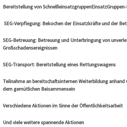
Bereit­stel­lung von SchnellleinsatzgruppenEinsatzGruppen-
SEG-Ver­pfle­gung: Beko­chen der Ein­satz­kräf­te und der B
SEG-Betreu­ung: Betreu­ung und Unter­brin­gung von unver­letz
Großschadensereignissen
SEG-Trans­port: Bereit­stel­lung eines Rettungswagens
Teil­nah­me an bereit­schafts­in­ter­nen Wei­ter­bil­dung anhand
dem gemüt­li­chen Beisammensein
Ver­schie­de­ne Aktio­nen im Sin­ne der Öffentlichkeitsarbeit
Und vie­le wei­te­re span­nen­de Aktionen