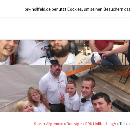
Zum Inhalt springen
brk-hollfeld.de benutzt Cookies, um seinen Besuchern da
Start
»
Allgemein
»
Beiträge
»
BRK Hollfeld LogV
»
Teil d