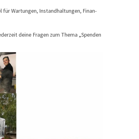
el für War­tun­gen, Instand­hal­tun­gen, Finan­
eder­zeit dei­ne Fra­gen zum The­ma „Spen­den