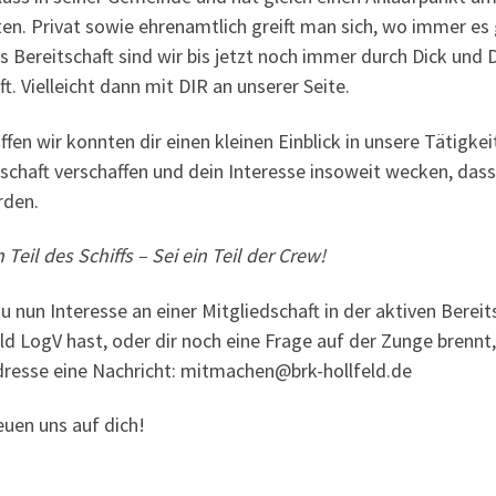
­ten. Pri­vat sowie ehren­amt­lich greift man sich, wo immer es
ls Bereit­schaft sind wir bis jetzt noch immer durch Dick und
t. Viel­leicht dann mit DIR an unse­rer Seite.
f­fen wir konn­ten dir einen klei­nen Ein­blick in unse­re Tätig­kei
­schaft ver­schaf­fen und dein Inter­es­se inso­weit wecken, das
rden.
n Teil des Schiffs – Sei ein Teil der Crew!
du nun Inter­es­se an einer Mit­glied­schaft in der akti­ven Ber
eld LogV hast, oder dir noch eine Fra­ge auf der Zun­ge brennt,
dres­se eine Nach­richt:
mitmachen@brk-hollfeld.de
eu­en uns auf dich!