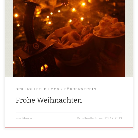
Wir wün­schen allen Mit­glie­dern, Unter­stüt­zern, För­der­mit­glie­dern und
allen Bür­ge­rin­nen und Bür­gern ein geseg­ne­tes Weih­nachts­fest und eine
besinn­li­che ein­satz­freie Zeit im Krei­se der Familie.
BRK HOLLFELD LOGV
FÖRDERVEREIN
Frohe Weihnachten
von
Marco
Veröffentlicht am
23.12.2019