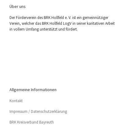
Über uns
Der För­der­ver­ein des BRK Holl­feld e. V. ist ein gemein­nüt­zi­ger
Ver­ein, wel­cher das BRK Holl­feld LogV in sei­ner kari­ta­ti­ven Arbeit
in vol­lem Umfang unter­stützt und fördert.
Allgemeine Informationen
Kon­takt
Impres­sum / Datenschutzerklärung
BRK Kreis­ver­band Bayreuth