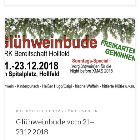
Eine tol­le Gele­gen­heit, sich in Holl­feld zu tref­fen, bie­tet die Glüh­wein­
bu­de am Spi­tal. Auch in die­sem Jahr haben wir, das BRK Holl­feld LogV,
die Ehre, die Glüh­wein­bu­de wie­der eine Wochen­en­de betrei­ben zu
dürfen. Wir wür­den uns freu­en, dich bei tol­ler weih­nacht­li­cher Stim­
mung, lecke­ren Kin­der­punsch, Glüh­wein, Frucht­glüh­wein, hei­ßem
Hugo, hei­ßem Cai­pi­rin­ha, […]
BRK HOLLFELD LOGV
FÖRDERVEREIN
Glühweinbude vom 21–
23.12.2018