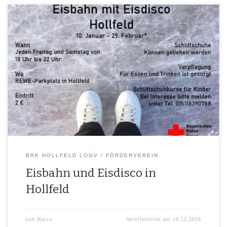
Wenn das Wet­ter mit­spielt laden das BRK Holl­feld LogV und der För­der­
ver­ein des BRK Holl­feld e.V. ganz herz­lich zu einer neu­en Win­ter­at­trak­ti­
on in Holl­feld ein. In der Zeit vom 10.01.2020 bis 29.02.2020 hat dann
bei pas­sen­der Wet­ter­la­ge unse­re Eis­bahn mit Eis­dis­co auf dem Rewe
Park­platz in Holl­feld geöffnet. Hier kön­nen für […]
BRK HOLLFELD LOGV
FÖRDERVEREIN
Eisbahn und Eisdisco in
Hollfeld
von
Marco
Veröffentlicht am
19.12.2019