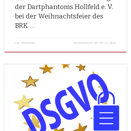
der Dartphantoms Hollfeld e. V.
bei der Weihnachtsfeier des
BRK …
von
Alexander
Veröffentlicht am
05.12.2018
Lei­der macht die DSGVO auch vor dem Ehren­amt nicht halt. In Anbe­
tracht des­sen, dass die Ver­ord­nung am 25.05.2018, also Mor­gen, in
Kraft tritt, muss­ten wir unse­re Daten­schutz­er­klä­rung auf der Web­sei­te
anpassen. https://brk-hollfeld.de/impressum-datenschutzerklaerung/
Aktu­ell befin­det sich eine Peti­ti­on in der Zeich­nungs­pha­se die Erleich­te­
run­gen für gemein­nüt­zi­ge Ver­ei­ne errei­chen möch­te. Gera­de im Ehren­
amt­li­chen […]