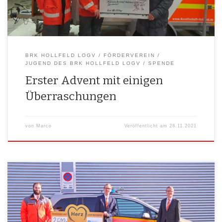
BRK HOLLFELD LOGV
FÖRDERVEREIN
JUGEND DES BRK HOLLFELD LOGV
SPENDE
Erster Advent mit einigen
Überraschungen
von
Marco
Veröffentlicht am
28.11.2021
Holl­feld – Die Raiff­ei­sen­bank Frän­ki­sche Schweiz unter­stützt die
Anschaf­fung eines neuen Ein­satz­fahr­zeugs der Hel­fer-vor-Ort (HvO) des
BRK Holl­feld LogV mit einer Spen­de in Höhe von 2.600 Euro. Über