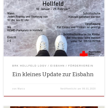
Die letz­ten Vor­be­rei­tun­gen lau­fen. Da es eine Natur­eis­bahn ist und sich
die Tem­pe­ra­tu­ren lei­der in die fal­sche Rich­tung ent­wi­ckelt haben, ist
unse­re Eis­flä­che im Moment nicht trag­fä­hig. Davon las­sen wir uns aber
nicht unter­krie­gen und sind trotz allem ab mor­gen für euch mit war­
men Geträn­ken, lecke­ren Waf­feln und natür­lich auch […]
BRK HOLLFELD LOGV
EISBAHN
FÖRDERVEREIN
Ein kleines Update zur Eisbahn
von
Marco
Veröffentlicht am
09.01.2020