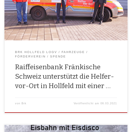
groß­zü­gi­ge Unter­stüt­zung der Raiff­ei­sen­bank Frän­ki­sche Schweiz (eG)
bei der Anschaf­fung eines neuen Hel­fer-vor-Ort-Fahr­zeu­ges dür­fen sich
die Mit­glie­der der BRK Holl­feld LogV freu­en. Eine Spen­de in Höhe von
2.600 […]
BRK HOLLFELD LOGV
FAHRZEUGE
FÖRDERVEREIN
SPENDE
Raiffeisenbank Fränkische
Schweiz unterstützt die Helfer-
vor-Ort in Hollfeld mit einer …
von
Brk
Veröffentlicht am
06.03.2021