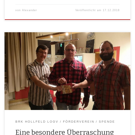
von
Alexander
Veröffentlicht am
17.12.2018
An der Weih­nachts­fei­er der Akti­ven des BRK Holl­feld LogV kam über­ra­
schend der Vor­sit­zen­de der Dart­phan­toms Holl­feld e. V., Roland
Buchert, vorbei. Seit eini­ger Zeit besteht eine enge Freund­schaft zwi­
schen die­sen zwei Gemein­schaf­ten und umso mehr war es eine Rie­sen­
freu­de, als der Vor­sit­zen­de Roland Buchert eine Spen­de in Höhe von
100 € an das […]
BRK HOLLFELD LOGV
FÖRDERVEREIN
SPENDE
Eine besondere Überraschung