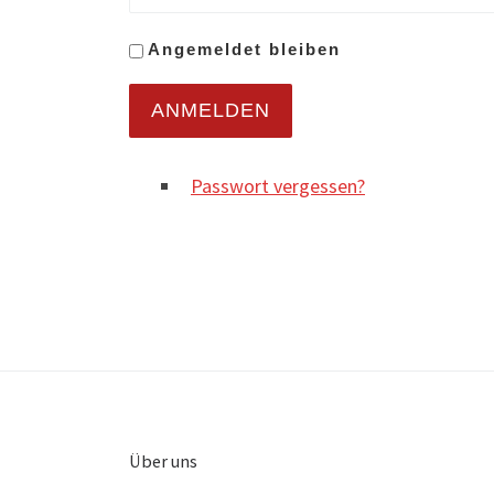
Ange­mel­det bleiben
ANMELDEN
Pass­wort vergessen?
Über uns