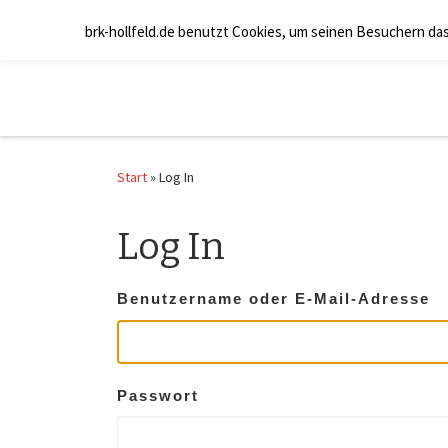
Zum Inhalt springen
brk-hollfeld.de benutzt Cookies, um seinen Besuchern da
Start
»
Log In
Log In
Benut­zer­na­me oder E‑Mail-Adres­se
Pass­wort