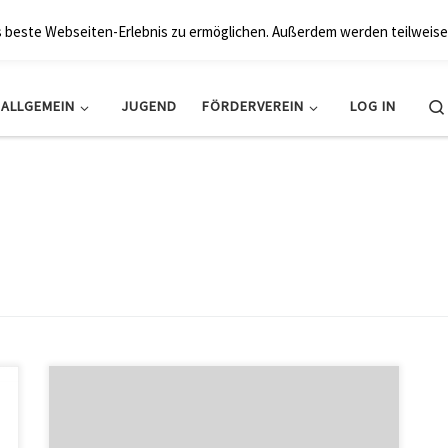
BRK Hollfeld LogV
s beste Webseiten-Erlebnis zu ermöglichen. Außerdem werden teilweise
ALLGEMEIN
JUGEND
FÖRDERVEREIN
LOG IN
Nach­dem sich die Vor­stands­schaft des För­der­ver­eins