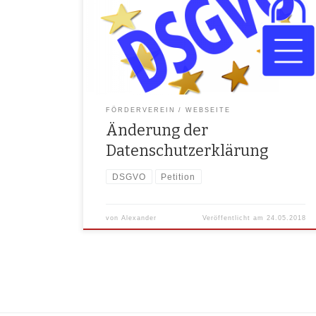
unse­re Daten­schutz­er­klä­rung auf der Web­sei­te
anpassen. https://brk-hollfeld.de/impressum-
datenschutzerklaerung/ Aktu­ell befin­det sich eine
Peti­ti­on in der Zeich­nungs­pha­se die Erleich­te­run­gen
für gemein­nüt­zi­ge Ver­ei­ne errei­chen möch­te. Gera­de
im Ehren­amt­li­chen […]
FÖRDERVEREIN
WEBSEITE
Änderung der
Datenschutzerklärung
DSGVO
Petition
von
Alexander
Veröffentlicht am
24.05.2018