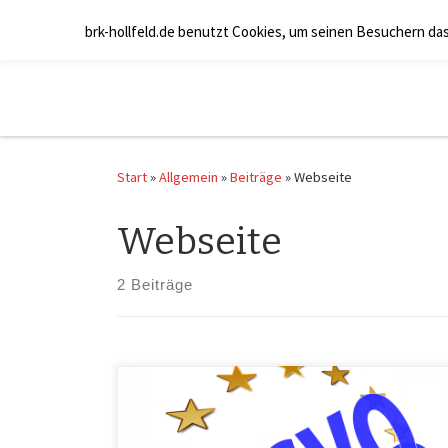
Zum Inhalt springen
brk-hollfeld.de benutzt Cookies, um seinen Besuchern da
Start
»
Allgemein
»
Beiträge
»
Webseite
Webseite
2 Beiträge
Lei­der macht die DSGVO auch vor dem Ehren­amt nicht
halt. In Anbe­tracht des­sen, dass die Ver­ord­nung am
25.05.2018, also Mor­gen, in Kraft tritt, muss­ten wir