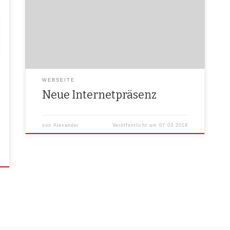
geän­dert hat und dadurch der alte Ser­ver abge­schal­
tet wur­de, muss­te eine neue Inter­net­prä­senz zum
Leben erweckt werden. Heu­te, am 07.03.2018 wur­de
hier­für der Grund­stein gelegt.
WEBSEITE
Neue Internetpräsenz
von
Alexander
Veröffentlicht am
07.03.2018