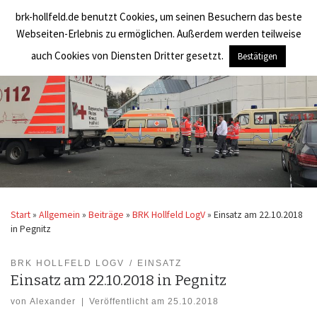
brk-hollfeld.de benutzt Cookies, um seinen Besuchern das beste
Zum Inhalt springen
BRK Hollfeld LogV
Search
Webseiten-Erlebnis zu ermöglichen. Außerdem werden teilweise
Men
auch Cookies von Diensten Dritter gesetzt.
Bestätigen
Start
»
Allgemein
»
Beiträge
»
BRK Hollfeld LogV
»
Einsatz am 22.10.2018
in Pegnitz
BRK HOLLFELD LOGV
EINSATZ
Einsatz am 22.10.2018 in Pegnitz
von
Alexander
|
Veröffentlicht am
25.10.2018