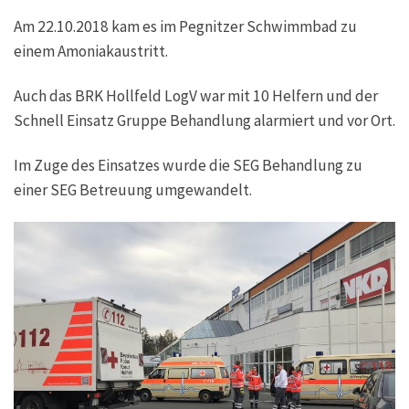
Am 22.10.2018 kam es im Peg­nit­zer Schwimm­bad zu
einem Amoniakaustritt.
Auch das BRK Holl­feld LogV war mit 10 Hel­fern und der
Schnell Ein­satz Grup­pe Behand­lung alar­miert und vor Ort.
Im Zuge des Ein­sat­zes wur­de die SEG Behand­lung zu
einer SEG Betreu­ung umgewandelt.