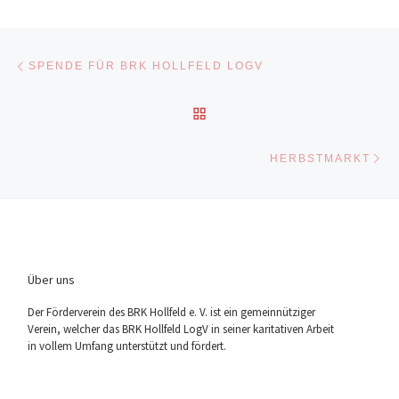
Beitragsnavigation
Vorheriger Beitrag
SPENDE FÜR BRK HOLLFELD LOGV
ZURÜCK ZUR BEITRAGSL
Nä
HERBSTMARKT
Über uns
Der För­der­ver­ein des BRK Holl­feld e. V. ist ein gemein­nüt­zi­ger
Ver­ein, wel­cher das BRK Holl­feld LogV in sei­ner kari­ta­ti­ven Arbeit
in vol­lem Umfang unter­stützt und fördert.