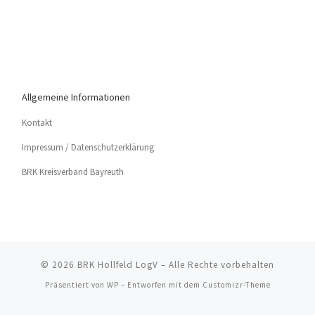
Allgemeine Informationen
Kon­takt
Impres­sum / Datenschutzerklärung
BRK Kreis­ver­band Bayreuth
© 2026
BRK Hollfeld LogV
– Alle Rechte vorbehalten
Präsentiert von
WP
– Entworfen mit dem
Customizr-Theme