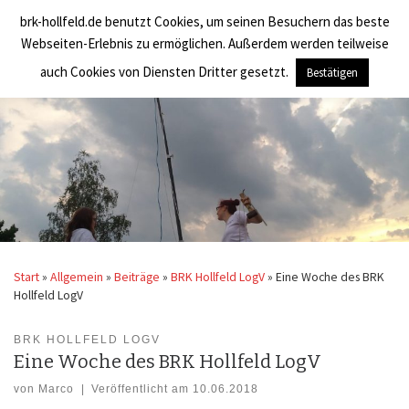
brk-hollfeld.de benutzt Cookies, um seinen Besuchern das beste
Zum Inhalt springen
BRK Hollfeld LogV
Search
Webseiten-Erlebnis zu ermöglichen. Außerdem werden teilweise
Men
auch Cookies von Diensten Dritter gesetzt.
Bestätigen
Start
»
Allgemein
»
Beiträge
»
BRK Hollfeld LogV
»
Eine Woche des BRK
Hollfeld LogV
BRK HOLLFELD LOGV
Eine Woche des BRK Hollfeld LogV
von
Marco
|
Veröffentlicht am
10.06.2018