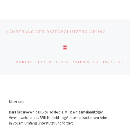
Beitragsnavigation
Vorheriger Beitrag
ÄNDERUNG DER DATENSCHUTZERKLÄRUNG
ZURÜCK ZUR BEITRAGSL
Nä
ANKUNFT DES NEUEN GERÄTEWAGEN LOGISTIK
Über uns
Der För­der­ver­ein des BRK Holl­feld e. V. ist ein gemein­nüt­zi­ger
Ver­ein, wel­cher das BRK Holl­feld LogV in sei­ner kari­ta­ti­ven Arbeit
in vol­lem Umfang unter­stützt und fördert.