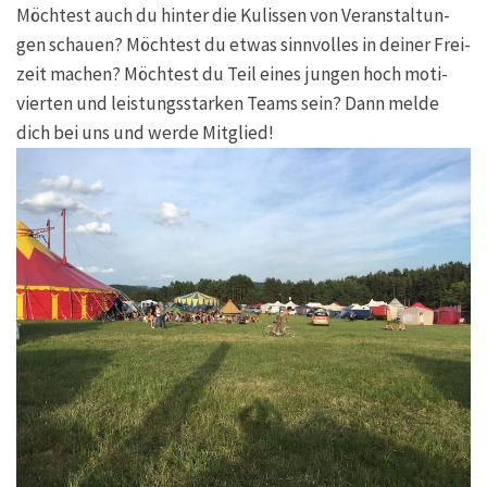
Möch­test auch du hin­ter die Kulis­sen von Ver­an­stal­tun­
gen schau­en? Möch­test du etwas sinn­vol­les in dei­ner Frei­
zeit machen? Möch­test du Teil eines jun­gen hoch moti­
vier­ten und leis­tungs­star­ken Teams sein? Dann mel­de
dich bei uns und wer­de Mitglied!