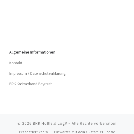
Allgemeine Informationen
Kon­takt
Impres­sum / Datenschutzerklärung
BRK Kreis­ver­band Bayreuth
© 2026
BRK Hollfeld LogV
– Alle Rechte vorbehalten
Präsentiert von
WP
– Entworfen mit dem
Customizr-Theme