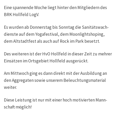
Eine span­nen­de Woche liegt hin­ter den Mit­glie­dern des
BRK Holl­feld LogV.
Es wur­den ab Don­ners­tag bis Sonn­tag die Sani­täts­wach­
diens­te auf dem Yoga­fes­ti­val, dem Moon­light­sho­p­ing,
dem Alt­stadt­fest als auch auf Rock im Park besetzt.
Des wei­te­ren ist der HvO Holl­feld in die­ser Zeit zu meh­rer
Ein­sät­zen im Orts­ge­biet Holl­feld ausgerückt.
Am Mitt­woch ging es dann direkt mit der Aus­bil­dung an
den Aggre­ga­ten sowie unse­rem Beleuch­tungs­ma­te­ri­al
weiter.
Die­se Leis­tung ist nur mit einer hoch moti­vier­ten Mann­
schaft möglich!