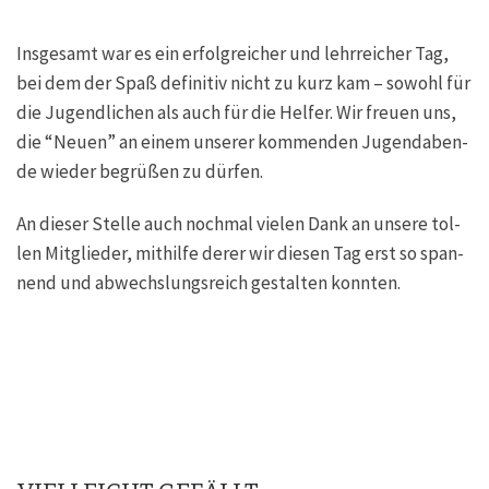
Ins­ge­samt war es ein erfolg­rei­cher und lehr­rei­cher Tag,
bei dem der Spaß defi­ni­tiv nicht zu kurz kam – sowohl für
die Jugend­li­chen als auch für die Hel­fer. Wir freu­en uns,
die “Neu­en” an einem unse­rer kom­men­den Jugend­aben­
de wie­der begrü­ßen zu dürfen.
An die­ser Stel­le auch noch­mal vie­len Dank an unse­re tol­
len Mit­glie­der, mit­hil­fe derer wir die­sen Tag erst so span­
nend und abwechs­lungs­reich gestal­ten konnten.