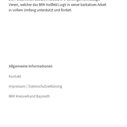
Ver­ein, wel­cher das BRK Holl­feld LogV in sei­ner kari­ta­ti­ven Arbeit
in vol­lem Umfang unter­stützt und fördert.
Allgemeine Informationen
Kon­takt
Impres­sum / Datenschutzerklärung
BRK Kreis­ver­band Bayreuth