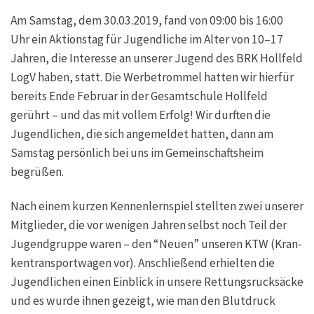
Am Sams­tag, dem 30.03.2019, fand von 09:00 bis 16:00
Uhr ein Akti­ons­tag für Jugend­li­che im Alter von 10–17
Jah­ren, die Inter­es­se an unse­rer Jugend des BRK Holl­feld
LogV haben, statt. Die Wer­be­trom­mel hat­ten wir hier­für
bereits Ende Febru­ar in der Gesamt­schu­le Holl­feld
gerührt – und das mit vol­lem Erfolg! Wir durf­ten die
Jugend­li­chen, die sich ange­mel­det hat­ten, dann am
Sams­tag per­sön­lich bei uns im Gemein­schafts­heim
begrüßen.
Nach einem kur­zen Ken­nen­lern­spiel stell­ten zwei unse­rer
Mit­glie­der, die vor weni­gen Jah­ren selbst noch Teil der
Jugend­grup­pe waren – den “Neu­en” unse­ren KTW (Kran­
ken­trans­port­wa­gen vor). Anschlie­ßend erhiel­ten die
Jugend­li­chen einen Ein­blick in unse­re Ret­tungs­ruck­sä­cke
und es wur­de ihnen gezeigt, wie man den Blut­druck