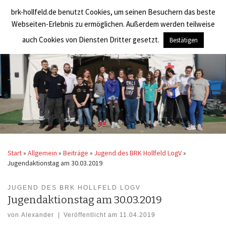
brk-hollfeld.de benutzt Cookies, um seinen Besuchern das beste
Zum Inhalt springen
BRK Hollfeld LogV
Search
Webseiten-Erlebnis zu ermöglichen. Außerdem werden teilweise
Men
auch Cookies von Diensten Dritter gesetzt.
Bestätigen
Start
»
Allgemein
»
Beiträge
»
Jugend des BRK Hollfeld LogV
»
Jugendaktionstag am 30.03.2019
JUGEND DES BRK HOLLFELD LOGV
Jugendaktionstag am 30.03.2019
von
Alexander
|
Veröffentlicht am
11.04.2019