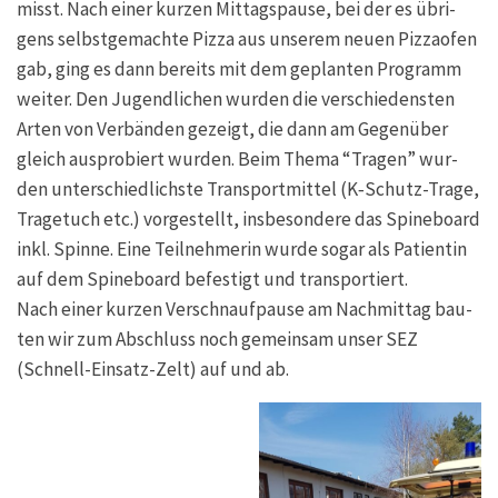
misst. Nach einer kur­zen Mit­tags­pau­se, bei der es übri­
gens selbst­ge­mach­te Piz­za aus unse­rem neu­en Piz­za­ofen
gab, ging es dann bereits mit dem geplan­ten Pro­gramm
wei­ter. Den Jugend­li­chen wur­den die ver­schie­dens­ten
Arten von Ver­bän­den gezeigt, die dann am Gegen­über
gleich aus­pro­biert wur­den. Beim The­ma “Tra­gen” wur­
den unter­schied­lichs­te Trans­port­mit­tel (K‑Schutz-Tra­ge,
Tra­ge­tuch etc.) vor­ge­stellt, ins­be­son­de­re das Spi­ne­board
inkl. Spin­ne. Eine Teil­neh­me­rin wur­de sogar als Pati­en­tin
auf dem Spi­ne­board befes­tigt und transportiert.
Nach einer kur­zen Ver­schnauf­pau­se am Nach­mit­tag bau­
ten wir zum Abschluss noch gemein­sam unser SEZ
(Schnell-Ein­satz-Zelt) auf und ab.