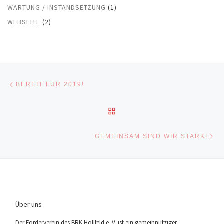
WARTUNG / INSTANDSETZUNG
(1)
WEBSEITE
(2)
Beitragsnavigation
Vorheriger Beitrag
BEREIT FÜR 2019!
ZURÜCK ZUR BEITRAGSL
Nä
GEMEINSAM SIND WIR STARK!
Über uns
Der För­der­ver­ein des BRK Holl­feld e. V. ist ein gemein­nüt­zi­ger