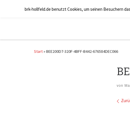
Zum Inhalt springen
brk-hollfeld.de benutzt Cookies, um seinen Besuchern da
Start
»
BEE200D7-320F-4BFF-B442-676584DEC066
BE
von
Ma
Bil
Zurü