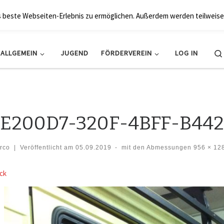
BRK Hollfeld LogV
s beste Webseiten-Erlebnis zu ermöglichen. Außerdem werden teilweise
ALLGEMEIN
JUGEND
FÖRDERVEREIN
LOG IN
E200D7-320F-4BFF-B44
rco
|
Veröffentlicht am
05.09.2019
-
mit den Abmessungen
956 × 12
der Navigation
ck