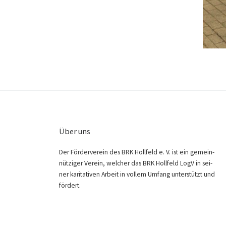
Über uns
Der För­der­ver­ein des BRK Holl­feld e. V. ist ein gemein­
nüt­zi­ger Ver­ein, wel­cher das BRK Holl­feld LogV in sei­
ner kari­ta­ti­ven Arbeit in vol­lem Umfang unter­stützt und
fördert.