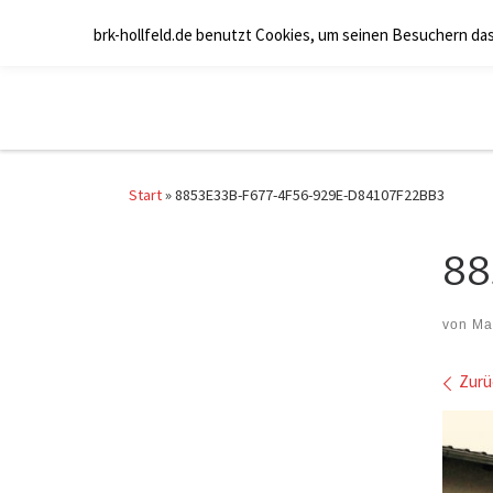
Zum Inhalt springen
brk-hollfeld.de benutzt Cookies, um seinen Besuchern da
Start
»
8853E33B-F677-4F56-929E-D84107F22BB3
88
von
Ma
Bil
Zurü