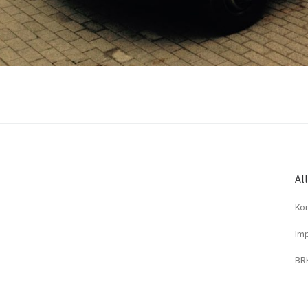
Al
Kon
Imp
BRK