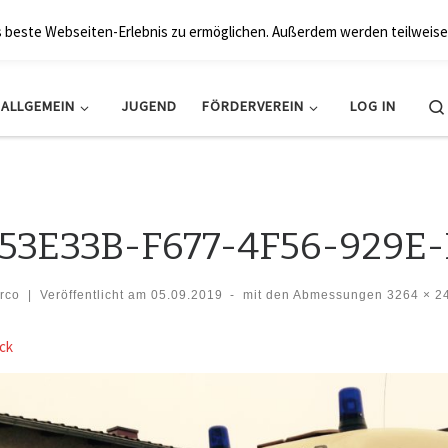
BRK Hollfeld LogV
s beste Webseiten-Erlebnis zu ermöglichen. Außerdem werden teilweise
ALLGEMEIN
JUGEND
FÖRDERVEREIN
LOG IN
53E33B-F677-4F56-929E
rco
|
Veröffentlicht am
05.09.2019
-
mit den Abmessungen
3264 × 2
der Navigation
ck