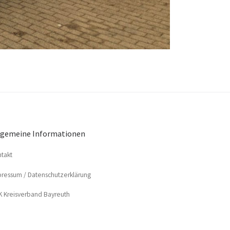
lgemeine Informationen
­takt
res­sum / Datenschutzerklärung
 Kreis­ver­band Bayreuth