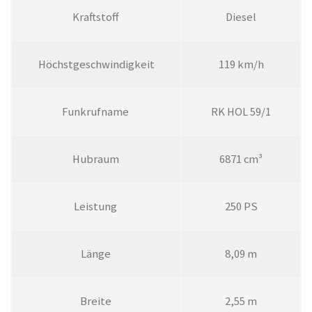
Kraftstoff
Die­sel
Höchstgeschwindigkeit
119 km/h
Funkrufname
RK HOL 59/1
Hubraum
6871 cm³
Leistung
250 PS
Länge
8,09 m
Breite
2,55 m