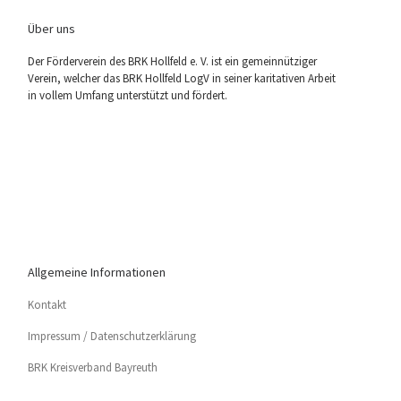
Über uns
Der För­der­ver­ein des BRK Holl­feld e. V. ist ein gemein­nüt­zi­ger
Ver­ein, wel­cher das BRK Holl­feld LogV in sei­ner kari­ta­ti­ven Arbeit
in vol­lem Umfang unter­stützt und fördert.
Allgemeine Informationen
Kon­takt
Impres­sum / Datenschutzerklärung
BRK Kreis­ver­band Bayreuth