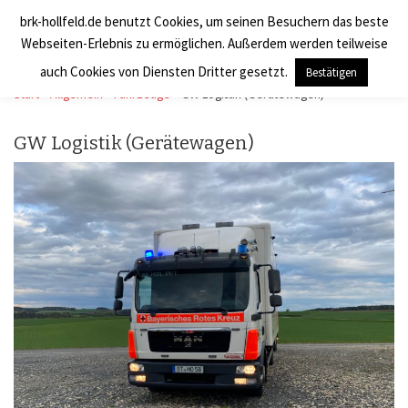
brk-hollfeld.de benutzt Cookies, um seinen Besuchern das beste
Zum Inhalt springen
BRK Hollfeld LogV
Search
Webseiten-Erlebnis zu ermöglichen. Außerdem werden teilweise
Men
auch Cookies von Diensten Dritter gesetzt.
Bestätigen
Start
»
Allgemein
»
Fahrzeuge
»
GW Logistik (Gerätewagen)
GW Logistik (Gerätewagen)