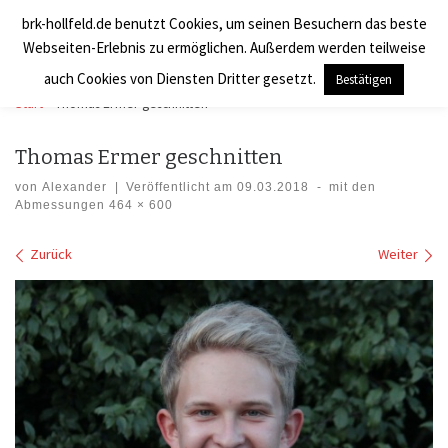
brk-hollfeld.de benutzt Cookies, um seinen Besuchern das beste
Zum Inhalt springen
BRK Hollfeld LogV
Search
Webseiten-Erlebnis zu ermöglichen. Außerdem werden teilweise
Men
auch Cookies von Diensten Dritter gesetzt.
Bestätigen
Start
»
Thomas Ermer geschnitten
Thomas Ermer geschnitten
von
Alexander
|
Veröffentlicht am
09.03.2018
-
mit den
Abmessungen
464 × 600
Bilder Navigation
Zurück
Weiter