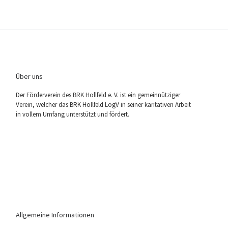
Über uns
Der För­der­ver­ein des BRK Holl­feld e. V. ist ein gemein­nüt­zi­ger
Ver­ein, wel­cher das BRK Holl­feld LogV in sei­ner kari­ta­ti­ven Arbeit
in vol­lem Umfang unter­stützt und fördert.
Allgemeine Informationen