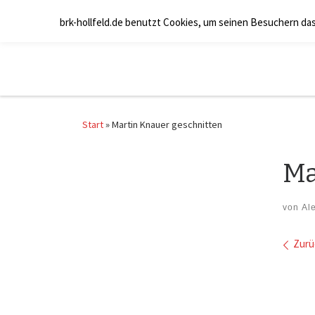
Zum Inhalt springen
brk-hollfeld.de benutzt Cookies, um seinen Besuchern da
Start
»
Martin Knauer geschnitten
Ma
von
Al
Bil
Zurü