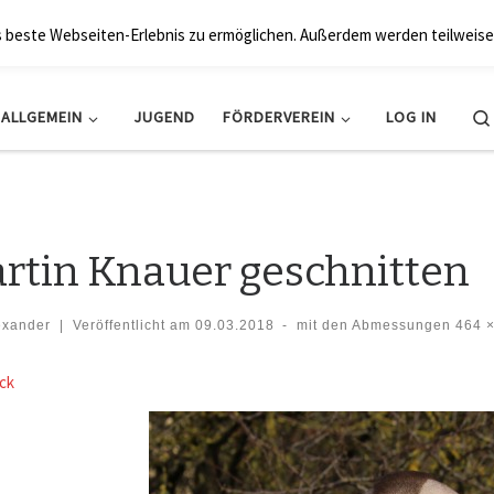
BRK Hollfeld LogV
s beste Webseiten-Erlebnis zu ermöglichen. Außerdem werden teilweise
ALLGEMEIN
JUGEND
FÖRDERVEREIN
LOG IN
rtin Knauer geschnitten
exander
|
Veröffentlicht am
09.03.2018
-
mit den Abmessungen
464 ×
der Navigation
ck