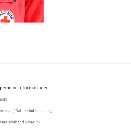
lgemeine Informationen
­takt
res­sum / Datenschutzerklärung
 Kreis­ver­band Bayreuth