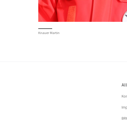
Knauer Martin
Al
Kon
Imp
BRK