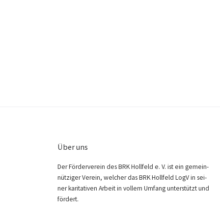
Über uns
Der För­der­ver­ein des BRK Holl­feld e. V. ist ein gemein­
nüt­zi­ger Ver­ein, wel­cher das BRK Holl­feld LogV in sei­
ner kari­ta­ti­ven Arbeit in vol­lem Umfang unter­stützt und
fördert.