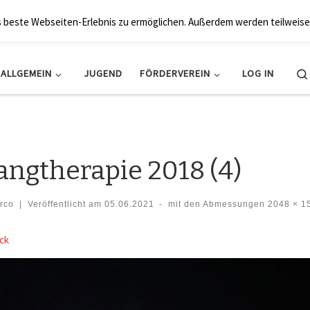
BRK Hollfeld LogV
s beste Webseiten-Erlebnis zu ermöglichen. Außerdem werden teilweise
ALLGEMEIN
JUGEND
FÖRDERVEREIN
LOG IN
angtherapie 2018 (4)
rco
|
Veröffentlicht am
05.06.2021
-
mit den Abmessungen
2048 × 1
der Navigation
ck