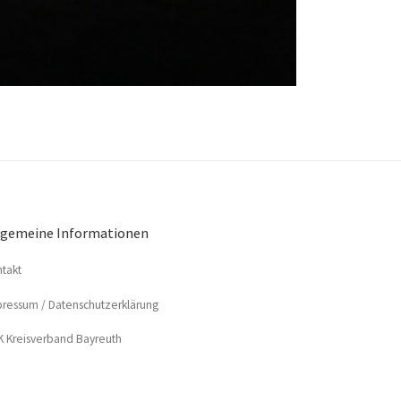
lgemeine Informationen
­takt
res­sum / Datenschutzerklärung
 Kreis­ver­band Bayreuth