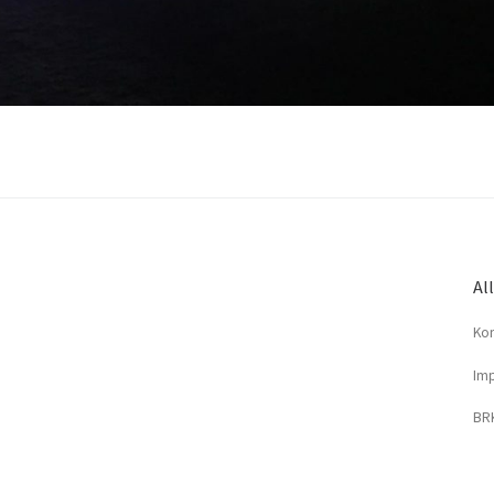
Al
Kon
Imp
BRK