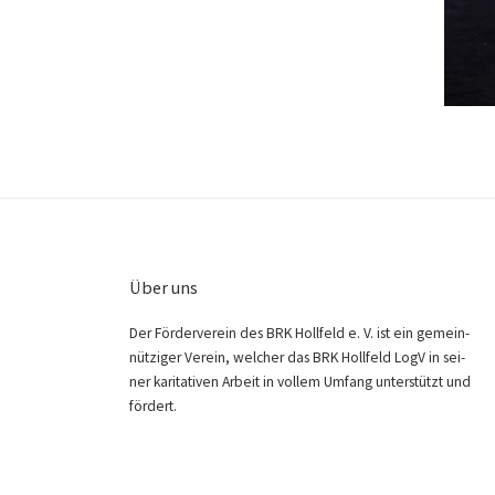
Über uns
Der För­der­ver­ein des BRK Holl­feld e. V. ist ein gemein­
nüt­zi­ger Ver­ein, wel­cher das BRK Holl­feld LogV in sei­
ner kari­ta­ti­ven Arbeit in vol­lem Umfang unter­stützt und
fördert.