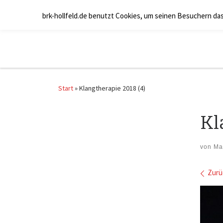
Zum Inhalt springen
brk-hollfeld.de benutzt Cookies, um seinen Besuchern da
Start
»
Klangtherapie 2018 (4)
Kl
von
Ma
Bil
Zurü