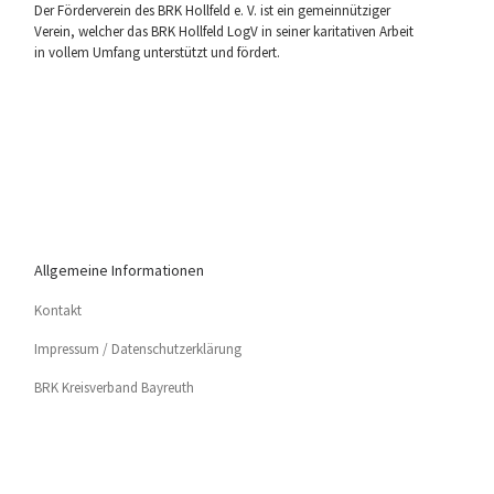
Der För­der­ver­ein des BRK Holl­feld e. V. ist ein gemein­nüt­zi­ger
Ver­ein, wel­cher das BRK Holl­feld LogV in sei­ner kari­ta­ti­ven Arbeit
in vol­lem Umfang unter­stützt und fördert.
Allgemeine Informationen
Kon­takt
Impres­sum / Datenschutzerklärung
BRK Kreis­ver­band Bayreuth