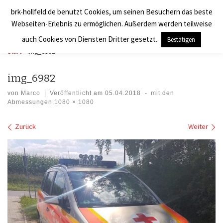
brk-hollfeld.de benutzt Cookies, um seinen Besuchern das beste
Zum Inhalt springen
BRK Hollfeld LogV
Search
Webseiten-Erlebnis zu ermöglichen. Außerdem werden teilweise
Men
auch Cookies von Diensten Dritter gesetzt.
Bestätigen
Start
»
img_6982
img_6982
von
Marco
|
Veröffentlicht am
05.04.2018
-
mit den
Abmessungen
1080 × 1080
Bilder Navigation
Zurück
Weiter