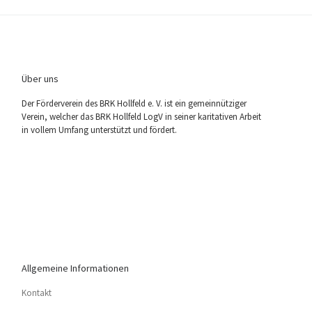
Über uns
Der För­der­ver­ein des BRK Holl­feld e. V. ist ein gemein­nüt­zi­ger
Ver­ein, wel­cher das BRK Holl­feld LogV in sei­ner kari­ta­ti­ven Arbeit
in vol­lem Umfang unter­stützt und fördert.
Allgemeine Informationen
Kon­takt