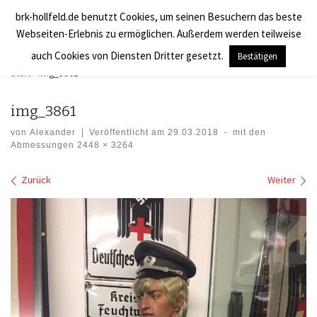
brk-hollfeld.de benutzt Cookies, um seinen Besuchern das beste
Zum Inhalt springen
BRK Hollfeld LogV
Search
Webseiten-Erlebnis zu ermöglichen. Außerdem werden teilweise
Men
auch Cookies von Diensten Dritter gesetzt.
Bestätigen
Start
»
img_3861
img_3861
von
Alexander
|
Veröffentlicht am
29.03.2018
-
mit den
Abmessungen
2448 × 3264
Bilder Navigation
Zurück
Weiter