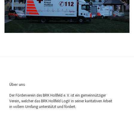
Über uns
Der För­der­ver­ein des BRK Holl­feld e. V. ist ein gemein­nüt­zi­ger
Ver­ein, wel­cher das BRK Holl­feld LogV in sei­ner kari­ta­ti­ven Arbeit
in vol­lem Umfang unter­stützt und fördert.