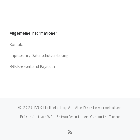
Allgemeine Informationen
Kon­takt
Impres­sum / Datenschutzerklärung
BRK Kreis­ver­band Bayreuth
© 2026
BRK Hollfeld LogV
– Alle Rechte vorbehalten
Präsentiert von
WP
– Entworfen mit dem
Customizr-Theme