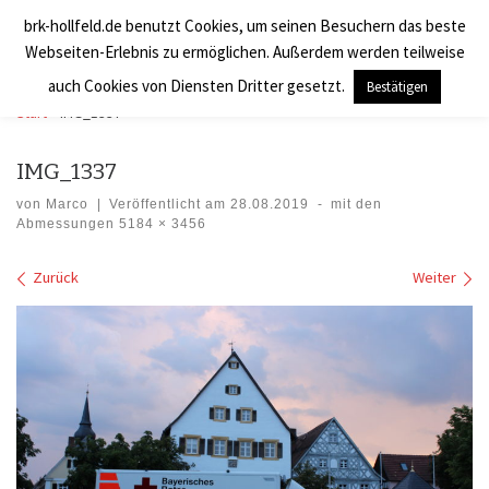
brk-hollfeld.de benutzt Cookies, um seinen Besuchern das beste
Zum Inhalt springen
BRK Hollfeld LogV
Search
Webseiten-Erlebnis zu ermöglichen. Außerdem werden teilweise
Men
auch Cookies von Diensten Dritter gesetzt.
Bestätigen
Start
»
IMG_1337
IMG_1337
von
Marco
|
Veröffentlicht am
28.08.2019
-
mit den
Abmessungen
5184 × 3456
Bilder Navigation
Zurück
Weiter