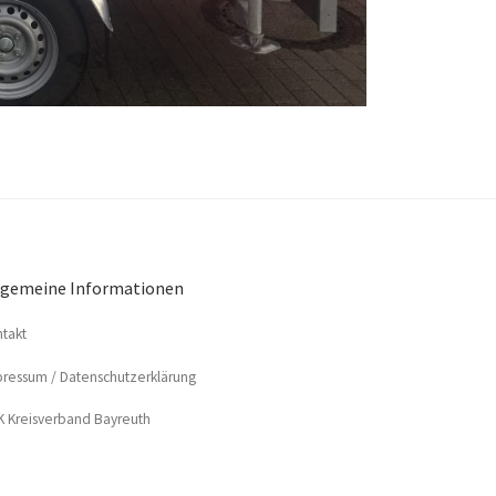
lgemeine Informationen
­takt
res­sum / Datenschutzerklärung
 Kreis­ver­band Bayreuth