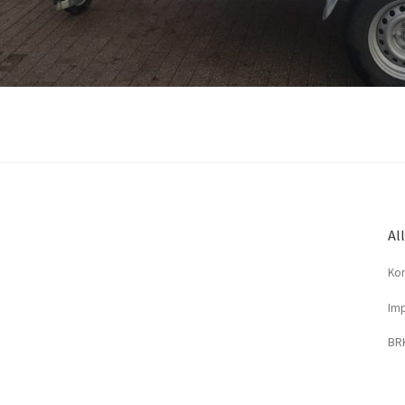
Al
Kon
Imp
BRK