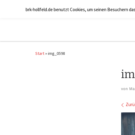
Zum Inhalt springen
brk-hollfeld.de benutzt Cookies, um seinen Besuchern da
Start
»
img_0598
im
von
Ma
Bil
Zurü