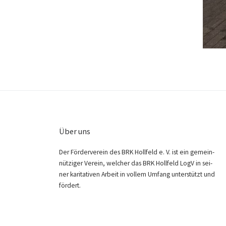
Über uns
Der För­der­ver­ein des BRK Holl­feld e. V. ist ein gemein­
nüt­zi­ger Ver­ein, wel­cher das BRK Holl­feld LogV in sei­
ner kari­ta­ti­ven Arbeit in vol­lem Umfang unter­stützt und
fördert.