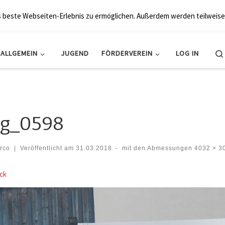
BRK Hollfeld LogV
s beste Webseiten-Erlebnis zu ermöglichen. Außerdem werden teilweise
ALLGEMEIN
JUGEND
FÖRDERVEREIN
LOG IN
g_0598
rco
|
Veröffentlicht am
31.03.2018
-
mit den Abmessungen
4032 × 3
der Navigation
ck