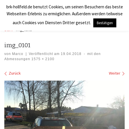
brk-hollfeld.de benutzt Cookies, um seinen Besuchern das beste
Zum Inhalt springen
BRK Hollfeld LogV
Search
Webseiten-Erlebnis zu ermöglichen. Außerdem werden teilweise
Men
auch Cookies von Diensten Dritter gesetzt.
Bestätigen
Start
»
img_0101
img_0101
von
Marco
|
Veröffentlicht am
19.04.2018
-
mit den
Abmessungen
1575 × 2100
Bilder Navigation
Zurück
Weiter