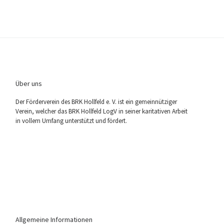
Über uns
Der För­der­ver­ein des BRK Holl­feld e. V. ist ein gemein­nüt­zi­ger
Ver­ein, wel­cher das BRK Holl­feld LogV in sei­ner kari­ta­ti­ven Arbeit
in vol­lem Umfang unter­stützt und fördert.
Allgemeine Informationen