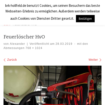
brk-hollfeld.de benutzt Cookies, um seinen Besuchern das beste
Zum Inhalt springen
BRK Hollfeld LogV
Search
Webseiten-Erlebnis zu ermöglichen. Außerdem werden teilweise
Men
auch Cookies von Diensten Dritter gesetzt.
Bestätigen
Start
»
Feuerlöscher HvO
Feuerlöscher HvO
von
Alexander
|
Veröffentlicht am
28.03.2019
-
mit den
Abmessungen
768 × 1024
Bilder Navigation
Zurück
Weiter