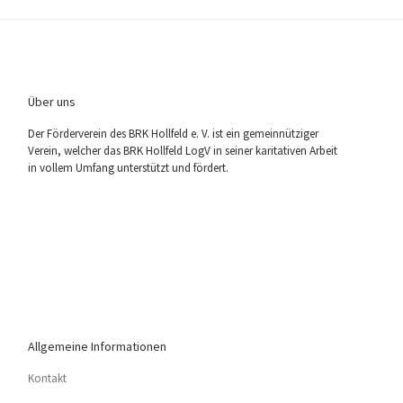
Über uns
Der För­der­ver­ein des BRK Holl­feld e. V. ist ein gemein­nüt­zi­ger
Ver­ein, wel­cher das BRK Holl­feld LogV in sei­ner kari­ta­ti­ven Arbeit
in vol­lem Umfang unter­stützt und fördert.
Allgemeine Informationen
Kon­takt