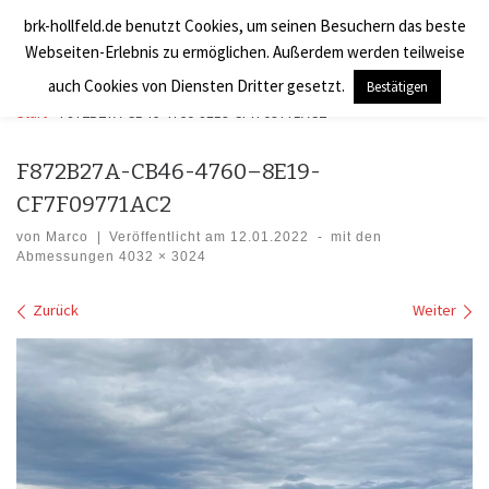
brk-hollfeld.de benutzt Cookies, um seinen Besuchern das beste
Zum Inhalt springen
BRK Hollfeld LogV
Search
Webseiten-Erlebnis zu ermöglichen. Außerdem werden teilweise
Men
auch Cookies von Diensten Dritter gesetzt.
Bestätigen
Start
»
F872B27A-CB46-4760-8E19-CF7F09771AC2
F872B27A-CB46-4760–8E19-
CF7F09771AC2
von
Marco
|
Veröffentlicht am
12.01.2022
-
mit den
Abmessungen
4032 × 3024
Bilder Navigation
Zurück
Weiter