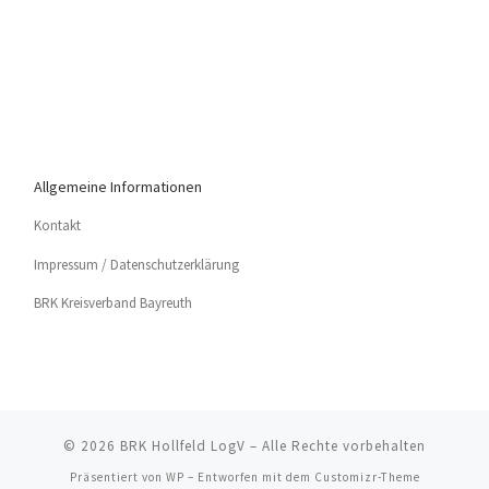
Allgemeine Informationen
Kon­takt
Impres­sum / Datenschutzerklärung
BRK Kreis­ver­band Bayreuth
© 2026
BRK Hollfeld LogV
– Alle Rechte vorbehalten
Präsentiert von
WP
– Entworfen mit dem
Customizr-Theme