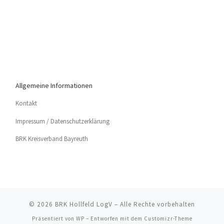
Allgemeine Informationen
Kon­takt
Impres­sum / Datenschutzerklärung
BRK Kreis­ver­band Bayreuth
© 2026
BRK Hollfeld LogV
– Alle Rechte vorbehalten
Präsentiert von
WP
– Entworfen mit dem
Customizr-Theme