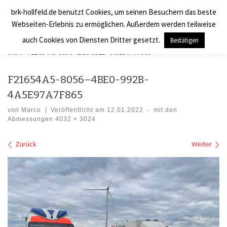
brk-hollfeld.de benutzt Cookies, um seinen Besuchern das beste
Zum Inhalt springen
BRK Hollfeld LogV
Search
Webseiten-Erlebnis zu ermöglichen. Außerdem werden teilweise
Men
auch Cookies von Diensten Dritter gesetzt.
Bestätigen
Start
»
F21654A5-8056-4BE0-992B-4A5E97A7F865
F21654A5-8056–4BE0-992B-
4A5E97A7F865
von
Marco
|
Veröffentlicht am
12.01.2022
-
mit den
Abmessungen
4032 × 3024
Bilder Navigation
Zurück
Weiter