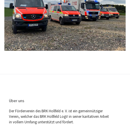
Über uns
Der För­der­ver­ein des BRK Holl­feld e. V. ist ein gemein­nüt­zi­ger
Ver­ein, wel­cher das BRK Holl­feld LogV in sei­ner kari­ta­ti­ven Arbeit
in vol­lem Umfang unter­stützt und fördert.