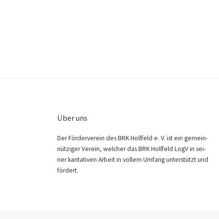
Über uns
Der För­der­ver­ein des BRK Holl­feld e. V. ist ein gemein­
nüt­zi­ger Ver­ein, wel­cher das BRK Holl­feld LogV in sei­
ner kari­ta­ti­ven Arbeit in vol­lem Umfang unter­stützt und
fördert.