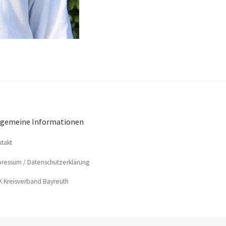
lgemeine Informationen
­takt
res­sum / Datenschutzerklärung
 Kreis­ver­band Bayreuth