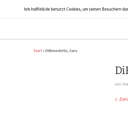
Zum Inhalt springen
brk-hollfeld.de benutzt Cookies, um seinen Besuchern da
Start
»
DiBenedetto, Sara
Di
von
Al
Bil
Zurü