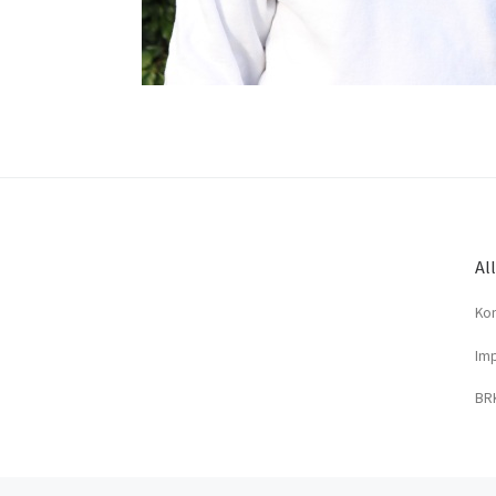
Al
Kon
Imp
BRK