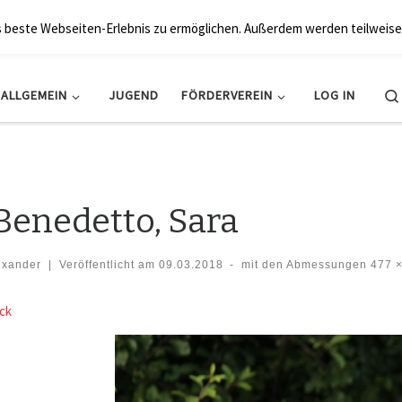
BRK Hollfeld LogV
s beste Webseiten-Erlebnis zu ermöglichen. Außerdem werden teilweise
ALLGEMEIN
JUGEND
FÖRDERVEREIN
LOG IN
Benedetto, Sara
exander
|
Veröffentlicht am
09.03.2018
-
mit den Abmessungen
477 ×
der Navigation
ck