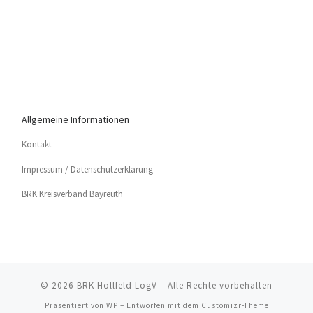
Allgemeine Informationen
Kon­takt
Impres­sum / Datenschutzerklärung
BRK Kreis­ver­band Bayreuth
© 2026
BRK Hollfeld LogV
– Alle Rechte vorbehalten
Präsentiert von
WP
– Entworfen mit dem
Customizr-Theme