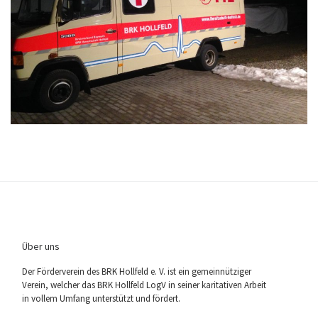
Über uns
Der För­der­ver­ein des BRK Holl­feld e. V. ist ein gemein­nüt­zi­ger
Ver­ein, wel­cher das BRK Holl­feld LogV in sei­ner kari­ta­ti­ven Arbeit
in vol­lem Umfang unter­stützt und fördert.