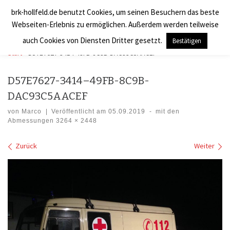
brk-hollfeld.de benutzt Cookies, um seinen Besuchern das beste
Zum Inhalt springen
BRK Hollfeld LogV
Search
Webseiten-Erlebnis zu ermöglichen. Außerdem werden teilweise
Men
auch Cookies von Diensten Dritter gesetzt.
Bestätigen
Start
»
D57E7627-3414-49FB-8C9B-DAC93C5AACEF
D57E7627-3414–49FB-8C9B-
DAC93C5AACEF
von
Marco
|
Veröffentlicht am
05.09.2019
-
mit den
Abmessungen
3264 × 2448
Bilder Navigation
Zurück
Weiter