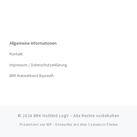
Allgemeine Informationen
Kon­takt
Impres­sum / Datenschutzerklärung
BRK Kreis­ver­band Bayreuth
© 2026
BRK Hollfeld LogV
– Alle Rechte vorbehalten
Präsentiert von
WP
– Entworfen mit dem
Customizr-Theme