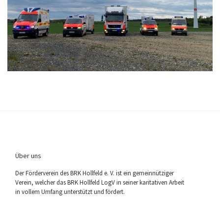
Über uns
Der För­der­ver­ein des BRK Holl­feld e. V. ist ein gemein­nüt­zi­ger
Ver­ein, wel­cher das BRK Holl­feld LogV in sei­ner kari­ta­ti­ven Arbeit
in vol­lem Umfang unter­stützt und fördert.