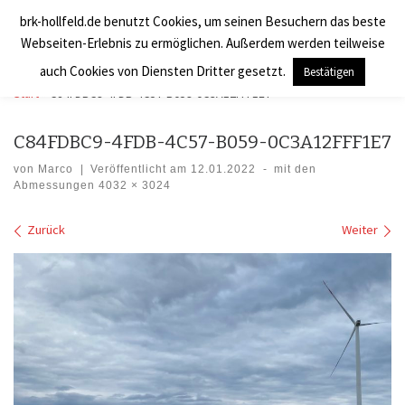
brk-hollfeld.de benutzt Cookies, um seinen Besuchern das beste
Zum Inhalt springen
BRK Hollfeld LogV
Search
Webseiten-Erlebnis zu ermöglichen. Außerdem werden teilweise
Men
auch Cookies von Diensten Dritter gesetzt.
Bestätigen
Start
»
C84FDBC9-4FDB-4C57-B059-0C3A12FFF1E7
C84FDBC9-4FDB-4C57-B059-0C3A12FFF1E7
von
Marco
|
Veröffentlicht am
12.01.2022
-
mit den
Abmessungen
4032 × 3024
Bilder Navigation
Zurück
Weiter