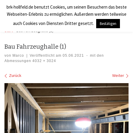
brk-hollfeld.de benutzt Cookies, um seinen Besuchern das beste
Zum Inhalt springen
BRK Hollfeld LogV
Search
Webseiten-Erlebnis zu ermöglichen. Außerdem werden teilweise
Men
auch Cookies von Diensten Dritter gesetzt.
Bestätigen
Start
»
Bau Fahrzeughalle (1)
Bau Fahrzeughalle (1)
von
Marco
|
Veröffentlicht am
05.06.2021
-
mit den
Abmessungen
4032 × 3024
Bilder Navigation
Zurück
Weiter