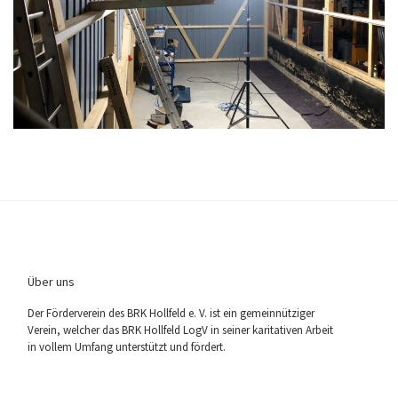
Über uns
Der För­der­ver­ein des BRK Holl­feld e. V. ist ein gemein­nüt­zi­ger
Ver­ein, wel­cher das BRK Holl­feld LogV in sei­ner kari­ta­ti­ven Arbeit
in vol­lem Umfang unter­stützt und fördert.