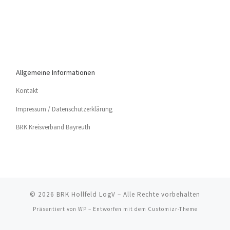
Allgemeine Informationen
Kon­takt
Impres­sum / Datenschutzerklärung
BRK Kreis­ver­band Bayreuth
© 2026
BRK Hollfeld LogV
– Alle Rechte vorbehalten
Präsentiert von
WP
– Entworfen mit dem
Customizr-Theme