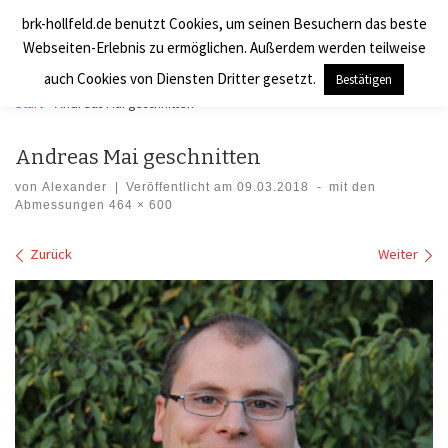
brk-hollfeld.de benutzt Cookies, um seinen Besuchern das beste
Zum Inhalt springen
BRK Hollfeld LogV
Search
Webseiten-Erlebnis zu ermöglichen. Außerdem werden teilweise
Men
auch Cookies von Diensten Dritter gesetzt.
Bestätigen
Start
»
Andreas Mai geschnitten
Andreas Mai geschnitten
von
Alexander
|
Veröffentlicht am
09.03.2018
-
mit den
Abmessungen
464 × 600
Bilder Navigation
Zurück
Weiter