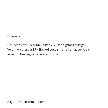
Über uns
Der För­der­ver­ein des BRK Holl­feld e. V. ist ein gemein­nüt­zi­ger
Ver­ein, wel­cher das BRK Holl­feld LogV in sei­ner kari­ta­ti­ven Arbeit
in vol­lem Umfang unter­stützt und fördert.
Allgemeine Informationen