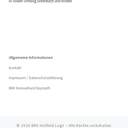
in vol­lem Umfang unter­stützt und fördert.
Allgemeine Informationen
Kon­takt
Impres­sum / Datenschutzerklärung
BRK Kreis­ver­band Bayreuth
© 2026
BRK Hollfeld LogV
– Alle Rechte vorbehalten