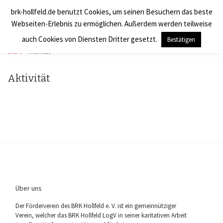
brk-hollfeld.de benutzt Cookies, um seinen Besuchern das beste
Zum Inhalt springen
BRK Hollfeld LogV
Search
Webseiten-Erlebnis zu ermöglichen. Außerdem werden teilweise
Men
auch Cookies von Diensten Dritter gesetzt.
Bestätigen
Start
»
Aktivität
Aktivität
Über uns
Der För­der­ver­ein des BRK Holl­feld e. V. ist ein gemein­nüt­zi­ger
Ver­ein, wel­cher das BRK Holl­feld LogV in sei­ner kari­ta­ti­ven Arbeit