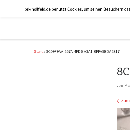
Zum Inhalt springen
brk-hollfeld.de benutzt Cookies, um seinen Besuchern da
Start
»
8C09F9AA-267A-4FD6-A3A1-BFFA9BDA2E17
8C
von
Ma
Bil
Zurü