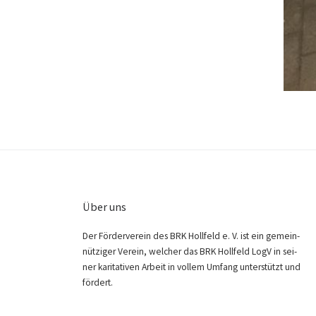
Über uns
Der För­der­ver­ein des BRK Holl­feld e. V. ist ein gemein­
nüt­zi­ger Ver­ein, wel­cher das BRK Holl­feld LogV in sei­
ner kari­ta­ti­ven Arbeit in vol­lem Umfang unter­stützt und
fördert.