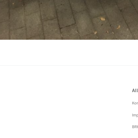
Al
Kon
Imp
BRK