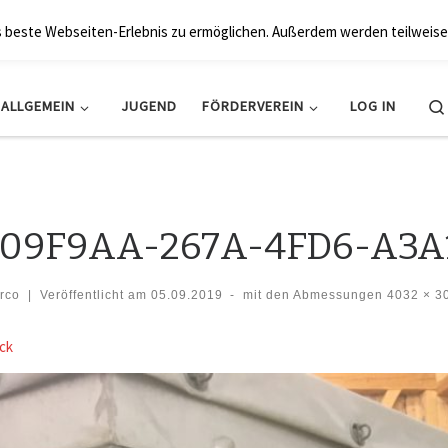
BRK Hollfeld LogV
s beste Webseiten-Erlebnis zu ermöglichen. Außerdem werden teilweise
ALLGEMEIN
JUGEND
FÖRDERVEREIN
LOG IN
09F9AA-267A-4FD6-A3A
rco
|
Veröffentlicht am
05.09.2019
-
mit den Abmessungen
4032 × 3
der Navigation
ck