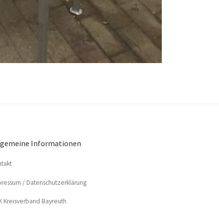
lgemeine Informationen
­takt
res­sum / Datenschutzerklärung
 Kreis­ver­band Bayreuth