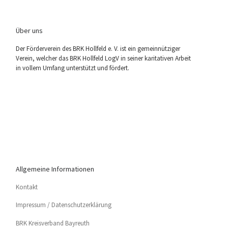
Über uns
Der För­der­ver­ein des BRK Holl­feld e. V. ist ein gemein­nüt­zi­ger
Ver­ein, wel­cher das BRK Holl­feld LogV in sei­ner kari­ta­ti­ven Arbeit
in vol­lem Umfang unter­stützt und fördert.
Allgemeine Informationen
Kon­takt
Impres­sum / Datenschutzerklärung
BRK Kreis­ver­band Bayreuth