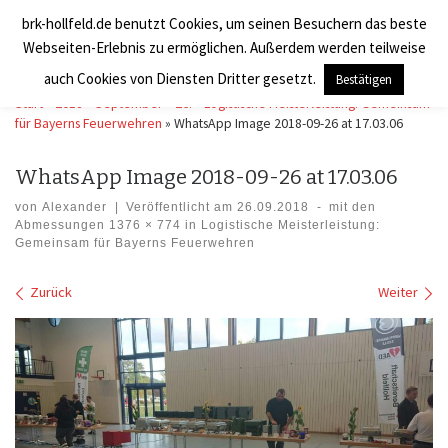
brk-hollfeld.de benutzt Cookies, um seinen Besuchern das beste
Zum Inhalt springen
BRK Hollfeld LogV
Search
Webseiten-Erlebnis zu ermöglichen. Außerdem werden teilweise
Men
auch Cookies von Diensten Dritter gesetzt.
Bestätigen
Start
»
2018
»
September
»
26.
»
Logistische Meisterleistung: Gemeinsam
für Bayerns Feuerwehren
»
WhatsApp Image 2018-09-26 at 17.03.06
WhatsApp Image 2018-09-26 at 17.03.06
von
Alexander
|
Veröffentlicht am
26.09.2018
-
mit den
Abmessungen
1376 × 774
in
Logistische Meisterleistung:
Gemeinsam für Bayerns Feuerwehren
Bilder Navigation
Zurück
Weiter