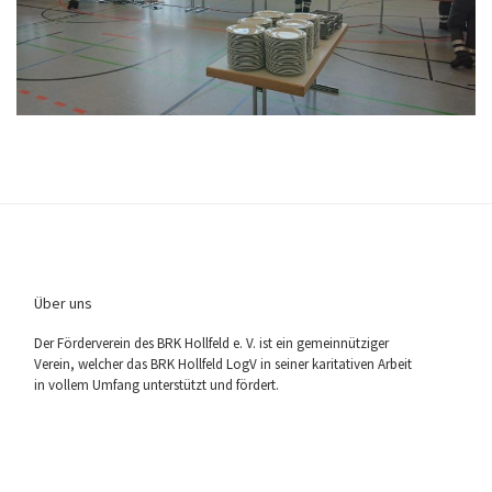
Über uns
Der För­der­ver­ein des BRK Holl­feld e. V. ist ein gemein­nüt­zi­ger
Ver­ein, wel­cher das BRK Holl­feld LogV in sei­ner kari­ta­ti­ven Arbeit
in vol­lem Umfang unter­stützt und fördert.