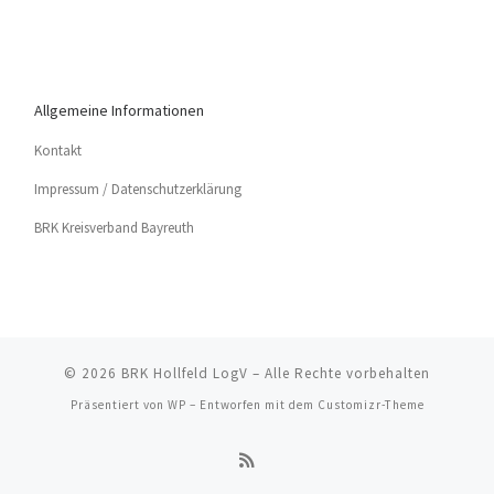
Allgemeine Informationen
Kon­takt
Impres­sum / Datenschutzerklärung
BRK Kreis­ver­band Bayreuth
© 2026
BRK Hollfeld LogV
– Alle Rechte vorbehalten
Präsentiert von
WP
– Entworfen mit dem
Customizr-Theme